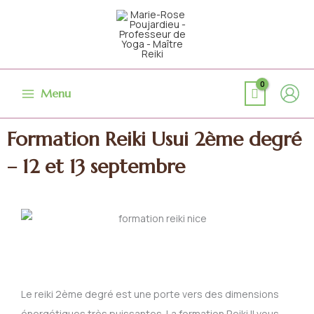
Aller
au
contenu
Menu
Formation Reiki Usui 2ème degré
– 12 et 13 septembre
Le reiki 2ème degré est une porte vers des dimensions
énergétiques très puissantes. La formation Reiki II vous